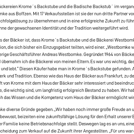
bäckereien Krome´s Backstube und die Badische Backstub´ im vergan
e aus Boffzen. Mit 17 Verkaufsstellen ist sie der nun dritte Partner vo
hfolgelösung zu übernehmen und in eine erfolgreiche Zukunft zu führe
e der gewachsenen Identität und der Tradition weitergeführt wird.
s der Bäcker ist, dass Krome´s Backstube und die Bäckerei Westbom
ion, die sich bisher ein Einzugsgebiet teilten, wird einer. „Westbom
sherige Geschäftsführer Andreas Westbomke. Gegründet 1964 von Bäck
91 übernahm ich die Bäckerei von meinen Eltern. Es war uns wichtig, 
t und lebt.“ Diesen Käufer habe man in Krome´s Backstube gefunden. Au
rk und Tradition. Ebenso wie das Haus der Bäcker aus Frankfurt, zu
ft von Krome mit dem Haus der Bäcker sehr interessiert und beeindruc
 die wichtig sind, um langfristig erfolgreich Bestand zu haben. Wir ha
rch das Wissen und die Kompetenz vom Haus der Bäcker ermöglicht wir
ke diverse Gründe gegeben. „Wir haben noch immer große Freude an un
bewusst, beizeiten eine zukunftsfähige Lösung für den Erhalt unserer 
rer Familie keine Betriebsnachfolge stellt. Deswegen lag es an uns, ei
heidung zum Verkauf auf die Zukunft ihrer Angestellten. „Für uns war 