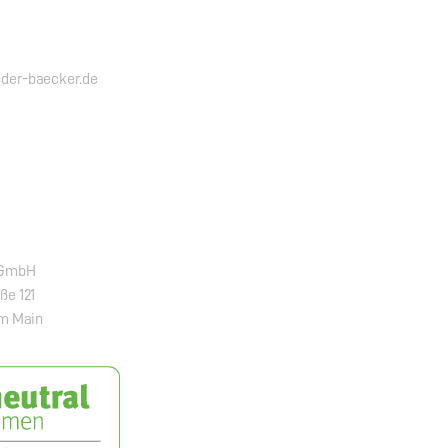
der-baecker.de
 GmbH
ße 121
am Main