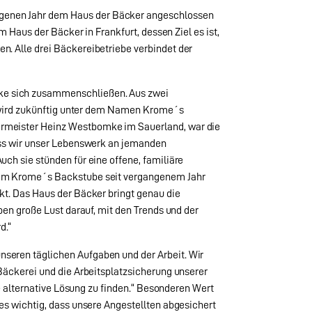
genen Jahr dem Haus der Bäcker angeschlossen
m Haus der Bäcker in Frankfurt, dessen Ziel es ist,
n. Alle drei Bäckereibetriebe verbindet der
ke sich zusammenschließen. Aus zwei
ke wird zukünftig unter dem Namen Krome´s
ermeister Heinz Westbomke im Sauerland, war die
dass wir unser Lebenswerk an jemanden
ch sie stünden für eine offene, familiäre
 dem Krome´s Backstube seit vergangenem Jahr
kt. Das Haus der Bäcker bringt genau die
ben große Lust darauf, mit den Trends und der
d.“
seren täglichen Aufgaben und der Arbeit. Wir
Bäckerei und die Arbeitsplatzsicherung unserer
ne alternative Lösung zu finden.“ Besonderen Wert
es wichtig, dass unsere Angestellten abgesichert