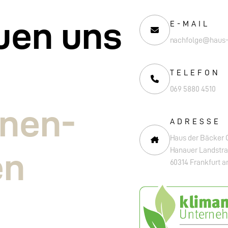
uen uns
E-MAIL
nachfolge@haus-
TELEFON
069 5880 4510
nnen­
ADRESSE
Haus der Bäcker
Hanauer Landstra
en
60314 Frankfurt 