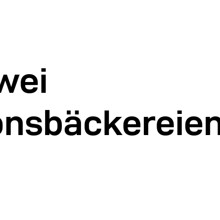
wei
onsbäckereien 