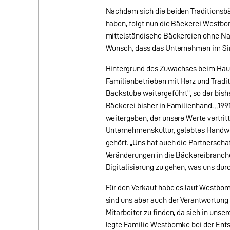
Nachdem sich die beiden Traditions
haben, folgt nun die Bäckerei Westbomk
mittelständische Bäckereien ohne Nac
Wunsch, dass das Unternehmen im Sinn
Hintergrund des Zuwachses beim Hau
Familienbetrieben mit Herz und Tradit
Backstube weitergeführt“, so der bi
Bäckerei bisher in Familienhand. „19
weitergeben, der unsere Werte vertrit
Unternehmenskultur, gelebtes Handwe
gehört. „Uns hat auch die Partnerscha
Veränderungen in die Bäckereibranche,
Digitalisierung zu gehen, was uns du
Für den Verkauf habe es laut Westbom
sind uns aber auch der Verantwortung 
Mitarbeiter zu finden, da sich in unse
legte Familie Westbomke bei der Entsc