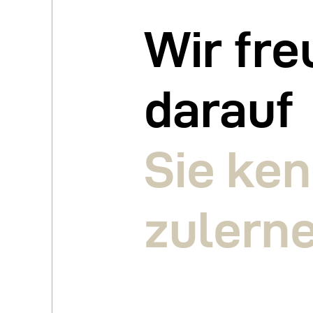
Wir fre
darauf
Sie ke
zulern