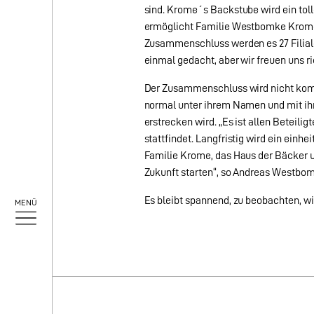
sind. Krome´s Backstube wird ein toll
ermöglicht Familie Westbomke Krome´
Zusammenschluss werden es 27 Filiale
einmal gedacht, aber wir freuen uns r
Der Zusammenschluss wird nicht komp
normal unter ihrem Namen und mit ihr
erstrecken wird. „Es ist allen Beteili
stattfindet. Langfristig wird ein ein
Familie Krome, das Haus der Bäcker u
Zukunft starten“, so Andreas Westbo
Es bleibt spannend, zu beobachten, w
MENÜ