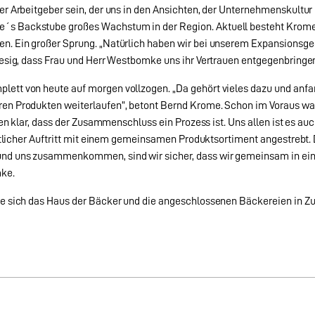
er Arbeitgeber sein, der uns in den Ansichten, der Unternehmenskultur
s Backstube großes Wachstum in der Region. Aktuell besteht Krome´
n. Ein großer Sprung. „Natürlich haben wir bei unserem Expansionsgeda
iesig, dass Frau und Herr Westbomke uns ihr Vertrauen entgegenbringen
lett von heute auf morgen vollzogen. „Da gehört vieles dazu und anf
en Produkten weiterlaufen”, betont Bernd Krome. Schon im Voraus war
gten klar, dass der Zusammenschluss ein Prozess ist. Uns allen ist es 
heitlicher Auftritt mit einem gemeinsamen Produktsortiment angestrebt
nd uns zusammenkommen, sind wir sicher, dass wir gemeinsam in eine
mke.
ie sich das Haus der Bäcker und die angeschlossenen Bäckereien in Zu