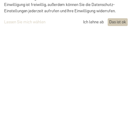
Einwilligung ist freiwillig, außerdem können Sie die Datenschutz-
Einstellungen jederzeit aufrufen und Ihre Einwilligung widerrufen.
Unternehmensnachfolger gesucht?
Sehen Sie mehr
Lassen Sie mich wählen
Ich lehne ab
Das ist ok
Gemeinsam stärker!
Sie wollen den ersten Schritt
machen? Wir freuen uns auf Ihre
Nachricht.
Das Haus der Bäcker ist stetig auf der Suche nach
engagierten, familiengeführten Bäckereien, die ihre
Zukunft aktiv gestalten und von einem starken Netzwerk
profitieren möchten. Wir glauben an die Kraft des
Handwerks – und daran, dass wir gemeinsam mehr
erreichen können: durch betriebswirtschaftliche