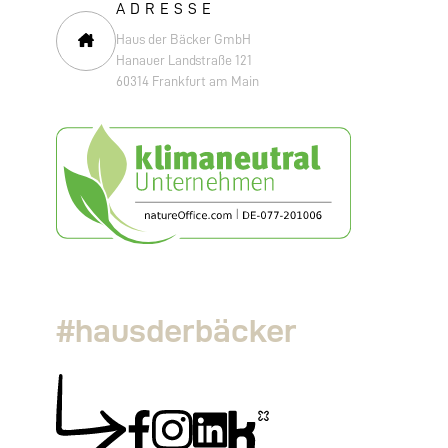
ADRESSE
Haus der Bäcker GmbH
Hanauer Landstraße 121
60314 Frankfurt am Main
#hausderbäcker